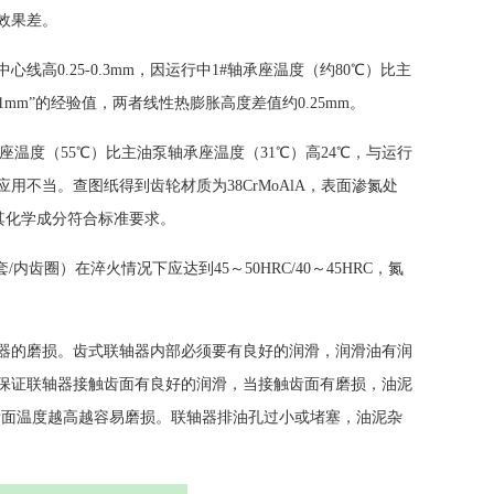
效果差。
0.25-0.3mm，因运行中1#轴承座温度（约80℃）比主
01mm”的经验值，两者线性热膨胀高度差值约0.25mm。
轴承座温度（55℃）比主油泵轴承座温度（31℃）高24℃，与运行
不当。查图纸得到齿轮材质为38CrMoAlA，表面渗氮处
，其化学成分符合标准要求。
轴套/内齿圈）在淬火情况下应达到45～50HRC/40～45HRC，氮
器的磨损。齿式联轴器内部必须要有良好的润滑，润滑油有润
保证联轴器接触齿面有良好的润滑，当接触齿面有磨损，油泥
齿面温度越高越容易磨损。联轴器排油孔过小或堵塞，油泥杂