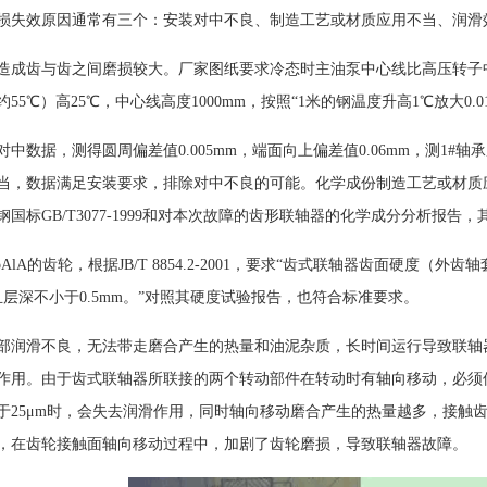
损失效原因通常有三个：安装对中不良、制造工艺或材质应用不当、润滑
造成齿与齿之间磨损较大。厂家图纸要求冷态时主油泵中心线比高压转子中心线高
55℃）高25℃，中心线高度1000mm，按照“1米的钢温度升高1℃放大0.
查对中数据，测得圆周偏差值0.005mm，端面向上偏差值0.06mm，测1#
当，数据满足安装要求，排除对中不良的可能。化学成份制造工艺或材质应用
国标GB/T3077-1999和对本次故障的齿形联轴器的化学成分分析报告
oAlA的齿轮，根据JB/T 8854.2-2001，要求“齿式联轴器齿面硬度（外齿
，且层深不小于0.5mm。”对照其硬度试验报告，也符合标准要求。
部润滑不良，无法带走磨合产生的热量和油泥杂质，长时间运行导致联轴
作用。由于齿式联轴器所联接的两个转动部件在转动时有轴向移动，必须
于25μm时，会失去润滑作用，同时轴向移动磨合产生的热量越多，接触
，在齿轮接触面轴向移动过程中，加剧了齿轮磨损，导致联轴器故障。