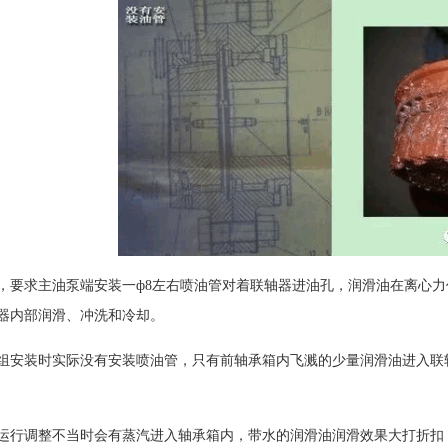
，要求主油泵端安装一ф8左右喷油管对着联轴器进油孔，润滑油在离心
器内部润滑、冲洗和冷却。
组安装时实际没有安装喷油管，只有前轴承箱内飞溅的少量润滑油进入联
运行调整不当时会有蒸汽进入轴承箱内，带水的润滑油润滑效果大打折扣