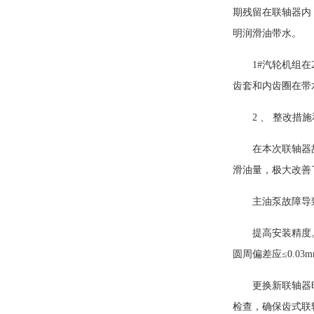
期残留在联轴器内
明润滑油带水。
1#汽轮机组
齿套和内齿圈在带
2 、 整改措
在本次联轴器
滑油量，极大改善
主油泵故障导
提高安装精度
圆周偏差应≤0.0
更换新联轴器
检查，确保齿式联