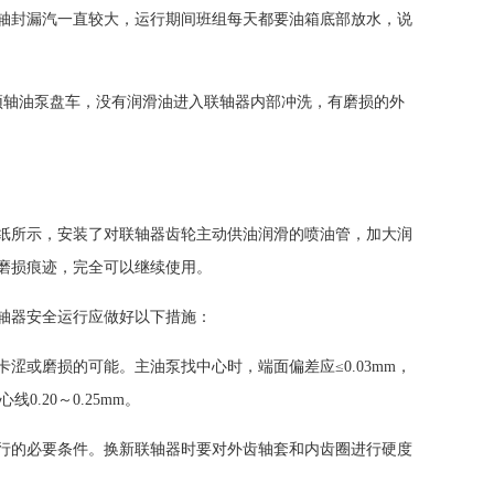
轴封漏汽一直较大，运行期间班组每天都要油箱底部放水，说
泵、顶轴油泵盘车，没有润滑油进入联轴器内部冲洗，有磨损的外
纸所示，安装了对联轴器齿轮主动供油润滑的喷油管，加大润
磨损痕迹，完全可以继续使用。
轴器安全运行应做好以下措施：
或磨损的可能。主油泵找中心时，端面偏差应≤0.03mm，
.20～0.25mm。
行的必要条件。换新联轴器时要对外齿轴套和内齿圈进行硬度