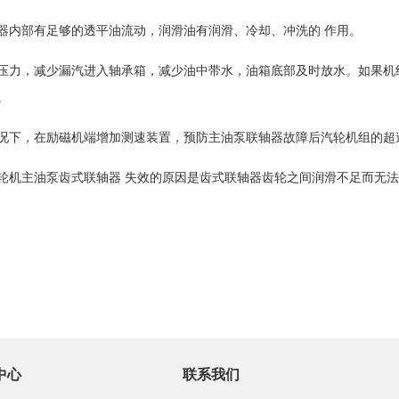
器内部有足够的透平油流动，润滑油有润滑、冷却、冲洗的 作用。
压力，减少漏汽进入轴承箱，减少油中带水，油箱底部及时放水。如果机
。
况下，在励磁机端增加测速装置，预防主油泵联轴器故障后汽轮机组的超
汽轮机主油泵齿式联轴器 失效的原因是齿式联轴器齿轮之间润滑不足而无
中心
联系我们