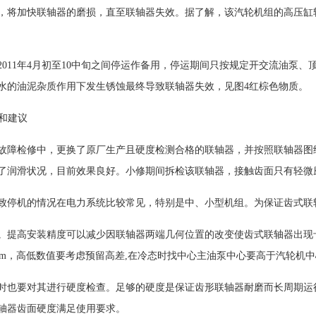
，将加快联轴器的磨损，直至联轴器失效。据了解，该汽轮机组的高压缸
在2011年4月初至10中旬之间停运作备用，停运期间只按规定开交流油
水的油泥杂质作用下发生锈蚀最终导致联轴器失效，见图4红棕色物质。
施和建议
故障检修中，更换了原厂生产且硬度检测合格的联轴器，并按照联轴器图
了润滑状况，目前效果良好。小修期间拆检该联轴器，接触齿面只有轻微
致停机的情况在电力系统比较常见，特别是中、小型机组。为保证齿式联
。提高安装精度可以减少因联轴器两端几何位置的改变使齿式联轴器出现卡涩
3mm，高低数值要考虑预留高差,在冷态时找中心主油泵中心要高于汽轮机中心线0
时也要对其进行硬度检查。足够的硬度是保证齿形联轴器耐磨而长周期运
轴器齿面硬度满足使用要求。