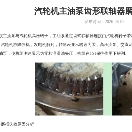
汽轮机主油泵齿形联轴器
发布时间：2026-06-05
接主油泵与汽轮机高压转子，主油泵通过齿式联轴器连接由汽轮机转子带动而
＃1汽轮机故障停机，发电机解列，转速表显示转速为零，高压油泵、交直
油泵，使机组测速显示为零和润滑油失压，机组在TSI保护作用下解列。
器磨损失效原因分析