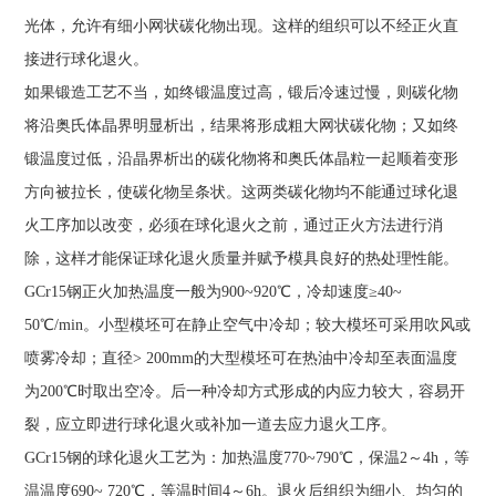
光体，允许有细小网状碳化物出现。这样的组织可以不经正火直
接进行球化退火。
如果锻造工艺不当，如终锻温度过高，锻后冷速过慢，则碳化物
将沿奥氏体晶界明显析出，结果将形成粗大网状碳化物；又如终
锻温度过低，沿晶界析出的碳化物将和奥氏体晶粒一起顺着变形
方向被拉长，使碳化物呈条状。这两类碳化物均不能通过球化退
火工序加以改变，必须在球化退火之前，通过正火方法进行消
除，这样才能保证球化退火质量并赋予模具良好的热处理性能。
GCr15钢正火加热温度一般为900~920℃，冷却速度≥40~
50℃/min。小型模坯可在静止空气中冷却；较大模坯可采用吹风或
喷雾冷却；直径> 200mm的大型模坯可在热油中冷却至表面温度
为200℃时取出空冷。后一种冷却方式形成的内应力较大，容易开
裂，应立即进行球化退火或补加一道去应力退火工序。
GCr15钢的球化退火工艺为：加热温度770~790℃，保温2～4h，等
温温度690~ 720℃，等温时间4～6h。退火后组织为细小、均匀的