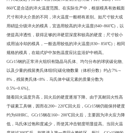
860℃是合适的淬火温度范围。在实际生产中，根据模具有效截面
尺寸和淬火介质的不同，淬火温度一般稍有差别。如尺寸较大或
用硝盐分级淬火的模具，宜选用较高的淬火温度(840~860℃)，以
便提高淬透性，获得足够的淬硬层深度和较高的硬度；尺寸较小
或用油冷却的模具，一般选用较低的淬火温度(830~ 850℃)；相同
规格的模具，在箱式炉中加热温度应比盐浴炉中稍高。
GCr15钢的正常淬火组织有隐晶马氏体、均匀分布的球状碳化物、
以及少量的残留奥氏体组织[碳化物数量（体积分数）约占7%～
8%，残留奥氏体<8%．马氏体中碳元素的质量分数为
0.5%~0.6%]。
随着回火温度升高，回火后的硬度逐渐下降。由于其耐回火性高
于碳素工具钢，因而在200~ 220℃回火后，GCr15钢仍能保持硬度
约为60HRC。GCr15钢在160~ 200℃回火后，主要因为淬火应力降
低，马氏体过饱和度减少，而使其冲击韧度明显提高。当回火温
度超过200℃后，则将进入第一类回火脆性区。所以，GCr15钢的