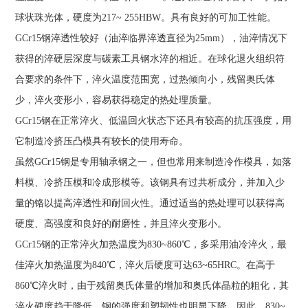
球状珠光体，硬度为217~ 255HBW。具有良好的可加工性能。
GCr15钢淬透性较好（油淬临界淬透直径为25mm），油淬情况下
获得的淬硬层深度与碳素工具钢水淬的相近。在球化退火组织符
合要求的条件下，淬火温度范围宽，过热倾向小，残留奥氏体
少，淬火变形小，容易获得稳定的热处理质量。
GCr15钢在正常淬火、低温回火状态下还具有较高的抗压强度，用
它制造冷挤压凸模具有较长的使用寿命。
虽然GCr15钢是专用轴承钢之一，但也常用来制造冷作模具，如落
料模、冷挤压模和冷成形模等。该钢具有过共析成分，并加入少
量的铬以提高淬透性和耐回火性。通过适当的热处理可以获得高
硬度、高强度和良好的耐磨性，并且淬火变形小。
GCr15钢的正常淬火加热温度为830~860℃，多采用油冷淬火，最
佳淬火加热温度为840℃，淬火后硬度可达63~65HRC。在高于
860℃淬火时，由于残留奥氏体量的增加和奥氏体晶粒的粗化，其
淬火硬度趋于降低，钢的强度和塑韧性也明显下降。因此，830~