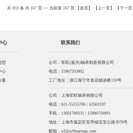
共
833
条 共
167
页 >> 当前第
167
页
【首页】
【上一页】
【下一页
中心
联系我们
选型
公司：军旺(嘉兴)轴承制造有限公司
中心
电话：15967393902
方案
工厂地址：浙江海宁市袁花镇谈桥110号
公司：上海军旺轴承有限公司
电话：021-55155796 / 63563197
手机：13601709331 / 15900759991
地址：上海市嘉定区安亭镇宝安公路3978号
邮箱：
wf@wfbearings.com